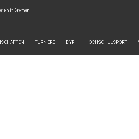
erein in Bremen
NSCHAFTEN
TURNIERE
DYP
HOCHSCHULSPORT