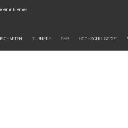
erein in Bremen
NSCHAFTEN
TURNIERE
DYP
HOCHSCHULSPORT