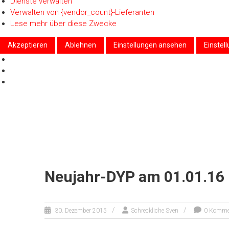
Dienste verwalten
Verwalten von {vendor_count}-Lieferanten
Lese mehr über diese Zwecke
Akzeptieren
Ablehnen
Einstellungen ansehen
Einstel
Zum
Inhalt
springen
Neujahr-DYP am 01.01.16
30. Dezember 2015
Schreckliche Sven
0 Komme