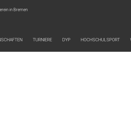
erein in Bremen
NSCHAFTEN
TURNIERE
DYP
HOCHSCHULSPORT