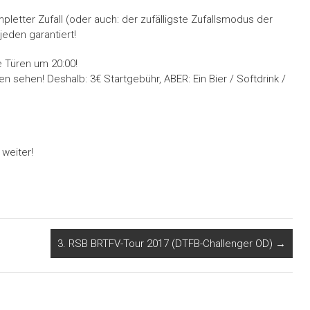
etter Zufall (oder auch: der zufälligste Zufallsmodus der
jeden garantiert!
e Türen um 20:00!
n sehen! Deshalb: 3€ Startgebühr, ABER: Ein Bier / Softdrink /
 weiter!
3. RSB BRTFV-Tour 2017 (DTFB-Challenger OD)
→