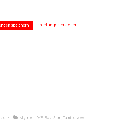
Einstellungen ansehen
lungen speichern
,
,
,
,
are
Allgemein
DYP
Roter Stern
Turniere
www