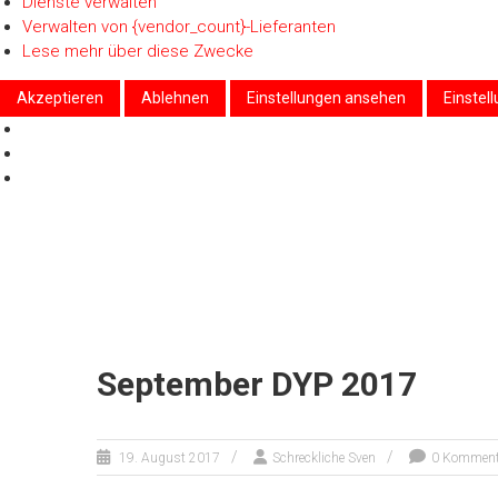
Dienste verwalten
Verwalten von {vendor_count}-Lieferanten
Lese mehr über diese Zwecke
Akzeptieren
Ablehnen
Einstellungen ansehen
Einstel
Zum
Inhalt
springen
September DYP 2017
19. August 2017
Schreckliche Sven
0 Komment